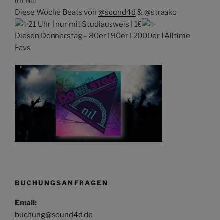
im Nil!
Diese Woche Beats von
@sound4d
& @straako
21 Uhr | nur mit Studiausweis | 1€
Diesen Donnerstag – 80er I 90er I 2000er I Alltime
Favs
BUCHUNGSANFRAGEN
Email:
buchung@sound4d.de