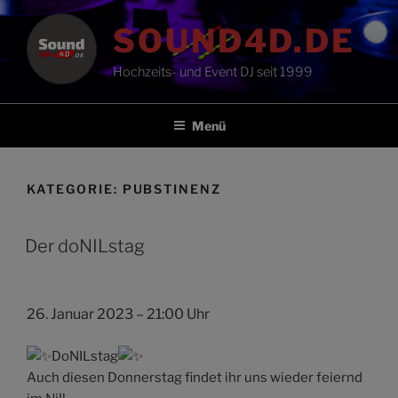
Zum
SOUND4D.DE
Inhalt
springen
Hochzeits- und Event DJ seit 1999
Menü
KATEGORIE:
PUBSTINENZ
Der doNILstag
26. Januar 2023 – 21:00 Uhr
DoNILstag
Auch diesen Donnerstag findet ihr uns wieder feiernd